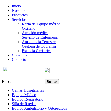
Inicio
Nosotros
Productos
Servicios
Renta de Equipo médico
Oxígeno
Atención médica
Servicio de Enfermería
Ambulancia Terrestre
Gestoría de Cobranza
Estancia Geriátrica
Cobertura
Contacto
Buscar
Camas Hospitalarias
Equipo Médico
Equipo Respiratorio
Silla de Ruedas
Equipo Ambulatorio y Ortopédicos